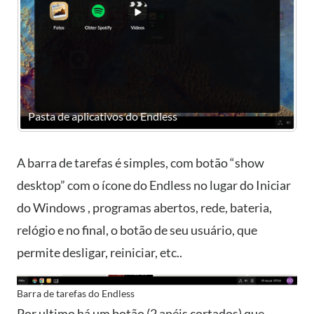
Pasta de aplicativos do Endless
B
A barra de tarefas é simples, com botão “show
desktop” com o ícone do Endless no lugar do Iniciar
do Windows , programas abertos, rede, bateria,
relógio e no final, o botão de seu usuário, que
permite desligar, reiniciar, etc..
Barra de tarefas do Endless
Por ultimo há um botão (2 anéis cortados) que