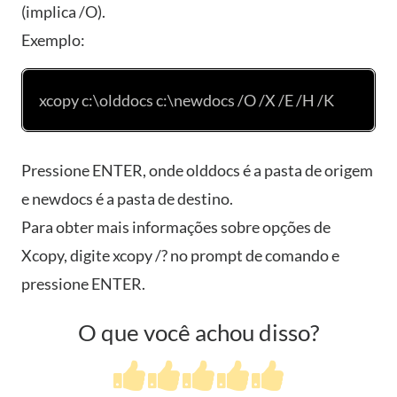
(implica /O).
Exemplo:
xcopy c:\olddocs c:\newdocs /O /X /E /H /K
Pressione ENTER, onde olddocs é a pasta de origem
e newdocs é a pasta de destino.
Para obter mais informações sobre opções de
Xcopy, digite xcopy /? no prompt de comando e
pressione ENTER.
O que você achou disso?