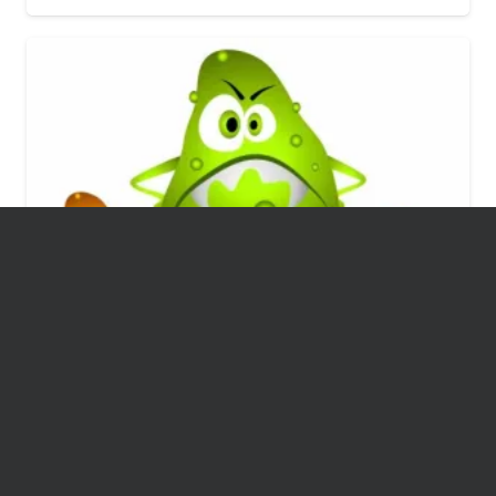
SEGURANÇA
WINDOWS
Removendo vírus que converte
arquivos e pastas em atalhos