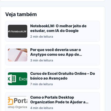
Veja também
NotebookLM: O melhor jeito de
estudar, com IA do Google
2 min de leitura
Por que você deveria usar o
Anytype como seu App de
anotações (e não o Evernote, Notion
3 min de leitura
ou OneNote)
Curso de Excel Gratuito Online – Do
básico ao Avançado
7 min de leitura
Como o Portals Desktop
Organization Pode te Ajudar a
organizar sua área de trabalho
4 min de leitura