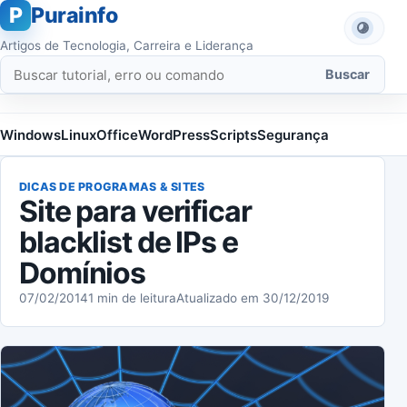
P
Purainfo
Artigos de Tecnologia, Carreira e Liderança
Buscar por:
Buscar
Windows
Linux
Office
WordPress
Scripts
Segurança
DICAS DE PROGRAMAS & SITES
Site para verificar
blacklist de IPs e
Domínios
07/02/2014
1 min de leitura
Atualizado em 30/12/2019