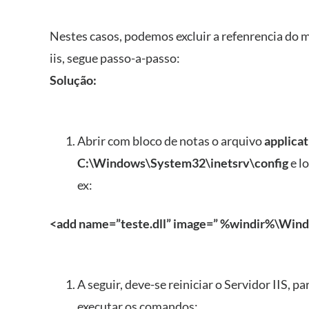
Nestes casos, podemos excluir a refenrencia do 
iis, segue passo-a-passo:
Solução:
Abrir com bloco de notas o arquivo
applica
C:\Windows\System32\inetsrv\config
e l
ex:
<add name=”teste.dll” image=”
%windir%\Windo
A seguir, deve-se reiniciar o Servidor IIS,
executar os comandos: