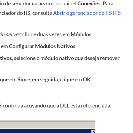
ão de servidor na árvore, no painel
Conexões
. Para
ciador do IIS, consulte
Abrir o gerenciador do IIS (IIS
do
server
, clique duas vezes em
Módulos
.
e em
Configurar Módulos Nativos
.
tivos
, selecione o módulo nativo que deseja remover
lique em
Sim
e, em seguida, clique em
OK
.
S continua acusando que a DLL está referenciada,