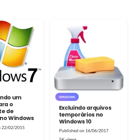
ando um
WINDOWS
ara o
Excluindo arquivos
te de
temporários no
 no Windows
Windows 10
n
22/02/2015
Published on
16/06/2017
5K
views