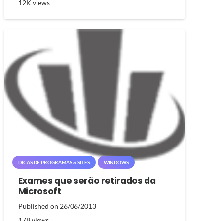
12K
views
DICAS DE PROGRAMAS & SITES
WINDOWS
Exames que serão retirados da
Microsoft
Published on
26/06/2013
178
views