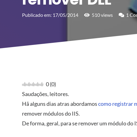
Publicado em:
17/05/2014
510
views
1
Co
0
(
0
)
Saudações, leitores.
Hã alguns dias atras abordamos
como registrar 
remover módulos do IIS.
De forma, geral, para se remover um módulo do I