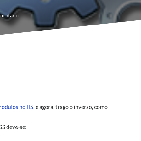
mentário
módulos no IIS
, e agora, trago o inverso, como
SS deve-se: