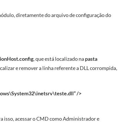
módulo, diretamente do arquivo de configuração do
tionHost.config
, que está localizado na
pasta
ocalizar e remover a linha referente a DLL corrompida,
ws\System32\inetsrv\teste.dll
” />
 para isso, acessar o CMD como Administrador e