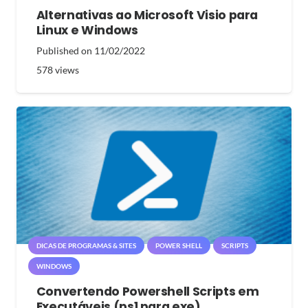
Alternativas ao Microsoft Visio para
Linux e Windows
Published on
11/02/2022
578
views
DICAS DE PROGRAMAS & SITES
POWER SHELL
SCRIPTS
WINDOWS
Convertendo Powershell Scripts em
Executáveis (ps1 para exe)