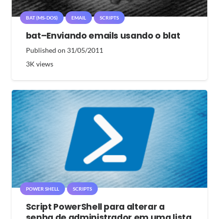
BAT (MS-DOS)
EMAIL
SCRIPTS
bat–Enviando emails usando o blat
Published on
31/05/2011
3K
views
POWER SHELL
SCRIPTS
Script PowerShell para alterar a
senha de administrador em uma lista