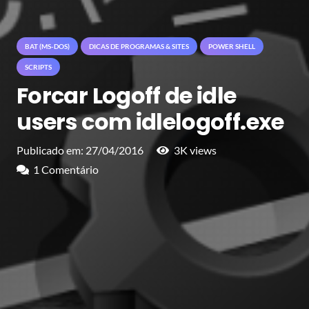
BAT (MS-DOS)
DICAS DE PROGRAMAS & SITES
POWER SHELL
SCRIPTS
Forcar Logoff de idle
users com idlelogoff.exe
Publicado em:
27/04/2016
3K
views
1
Comentário