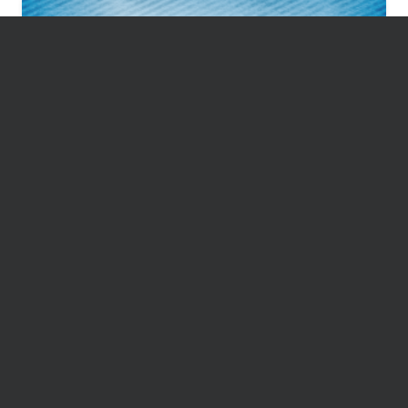
ARTIGOS
POWER SHELL
Use o Windows PowerShell para
acelerar comandos repetitivos
Published on
04/05/2016
572
views