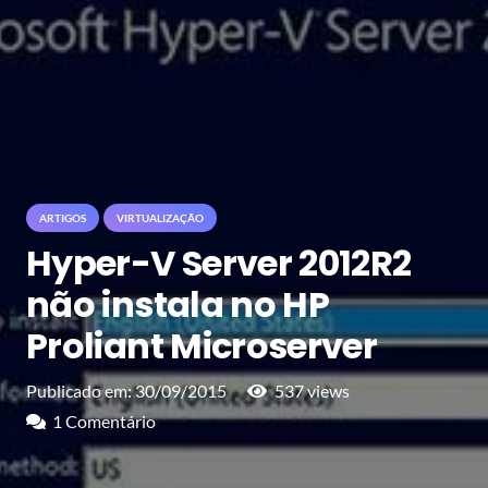
ARTIGOS
VIRTUALIZAÇÃO
Hyper-V Server 2012R2
não instala no HP
Proliant Microserver
Publicado em:
30/09/2015
537
views
1
Comentário