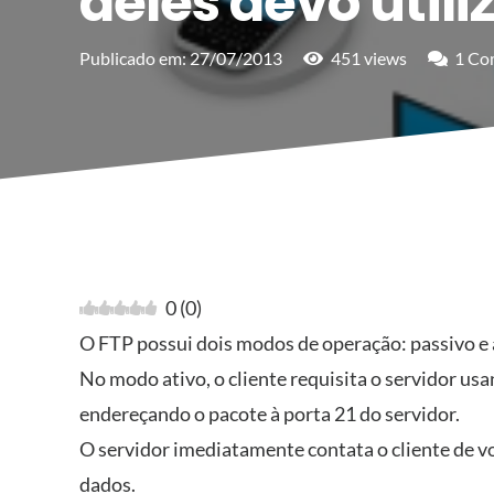
deles devo utili
Publicado em:
27/07/2013
451
views
1
Co
0
(
0
)
O FTP possui dois modos de operação: passivo e 
No modo ativo, o cliente requisita o servidor us
endereçando o pacote à porta 21 do servidor.
O servidor imediatamente contata o cliente de vo
dados.