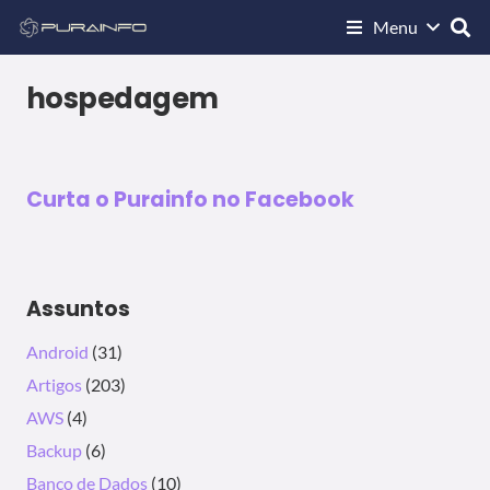
Menu
ARTIGOS
Como escolher a melhor
hospedagem de sites
hospedagem
09/02/2018
Curta o Purainfo no Facebook
Assuntos
Android
(31)
Artigos
(203)
AWS
(4)
Backup
(6)
Banco de Dados
(10)