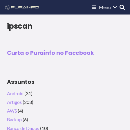
Menu
LINUX
SCRIPTS
SHELL SCRIPT
IP Scan no Linux com Shell Script
ipscan
01/07/2011
Curta o Purainfo no Facebook
Assuntos
Android
(31)
Artigos
(203)
AWS
(4)
Backup
(6)
Banco de Dados
(10)