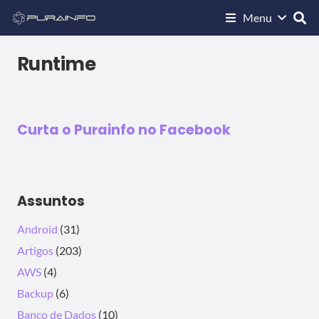
Menu
C, C++, C#
WINDOWS
Arquivos vcredist.bmp,
globdata.ini, eula*.txt
Runtime
14/01/2014
Curta o Purainfo no Facebook
Assuntos
Android
(31)
Artigos
(203)
AWS
(4)
Backup
(6)
Banco de Dados
(10)