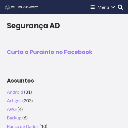
Menu
WINDOWS
Melhores práticas para proteger o
Active Directory
Segurança AD
27/04/2016
Curta o Purainfo no Facebook
Assuntos
Android
(31)
Artigos
(203)
AWS
(4)
Backup
(6)
Banco de Dados
(10)