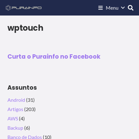
Menu
WORDPRESS
Agentes de usuário do WPtouch Pro
wptouch
20/12/2018
Curta o Purainfo no Facebook
Assuntos
Android
(31)
Artigos
(203)
AWS
(4)
Backup
(6)
Banco de Dados
(10)