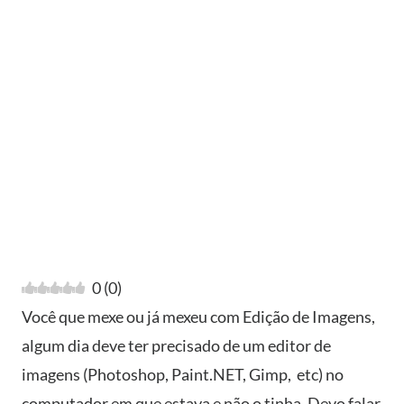
0
(
0
)
Você que mexe ou já mexeu com Edição de Imagens,
algum dia deve ter precisado de um editor de
imagens (Photoshop, Paint.NET, Gimp, etc) no
computador em que estava e não o tinha. Devo falar