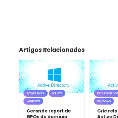
Artigos Relacionados
POWER SHELL
SCRIPTS
DICAS DE PROGR
WINDOWS
WINDOWS
Gerando report de
Crie rela
GPOs do domínio
Active D