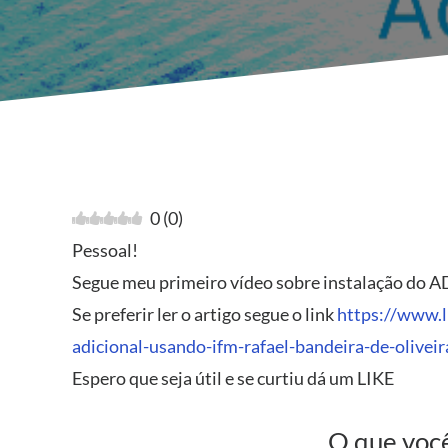
0
(
0
)
Pessoal!
Segue meu primeiro vídeo sobre instalação do A
Se preferir ler o artigo segue o link
https://www.l
adicional-usando-ifm-rafael-bandeira-de-oliveir
Espero que seja útil e se curtiu dá um LIKE
O que você