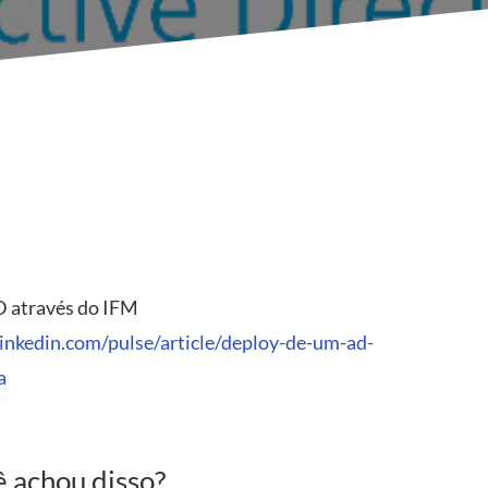
D através do IFM
inkedin.com/pulse/article/deploy-de-um-ad-
a
 achou disso?