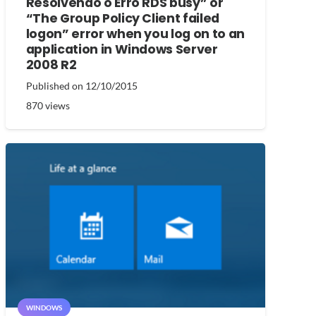
Resolvendo o Erro RDS busy” or
“The Group Policy Client failed
logon” error when you log on to an
application in Windows Server
2008 R2
Published on
12/10/2015
870
views
WINDOWS