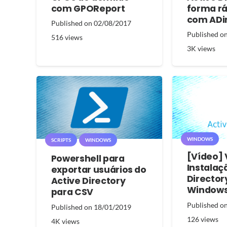
com GPOReport
forma rá
com ADi
Published on
02/08/2017
Published o
516
views
3K
views
WINDOWS
SCRIPTS
WINDOWS
[Vídeo] 
Powershell para
Instalaç
exportar usuários do
Director
Active Directory
Windows
para CSV
Published o
Published on
18/01/2019
126
views
4K
views