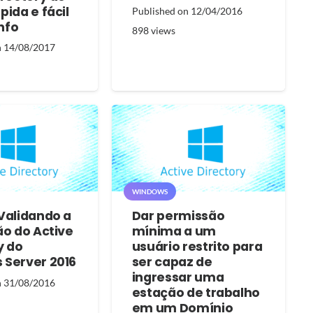
pida e fácil
Published on
12/04/2016
nfo
898
views
n
14/08/2017
WINDOWS
Validando a
Dar permissão
ão do Active
mínima a um
y do
usuário restrito para
 Server 2016
ser capaz de
ingressar uma
n
31/08/2016
estação de trabalho
em um Domínio