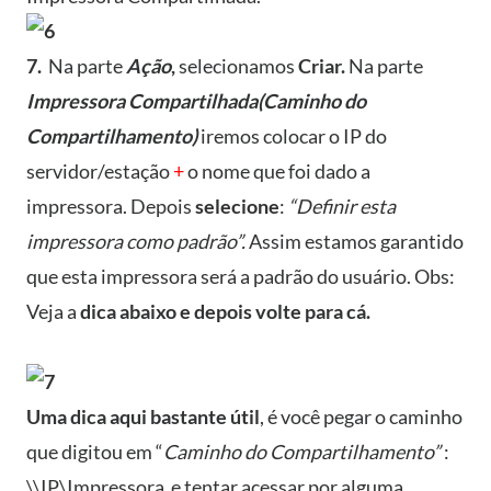
7.
Na parte
Ação
,
selecionamos
Criar.
Na parte
Impressora Compartilhada(Caminho do
Compartilhamento)
iremos colocar o IP do
servidor/estação
+
o nome que foi dado a
impressora. Depois
selecione
:
“Definir esta
impressora como padrão”.
Assim estamos garantido
que esta impressora será a padrão do usuário. Obs:
Veja a
dica abaixo e depois volte para cá.
Uma dica aqui bastante útil
, é você pegar o caminho
que digitou em “
Caminho do Compartilhamento”
:
\\IP\Impressora e tentar acessar por alguma