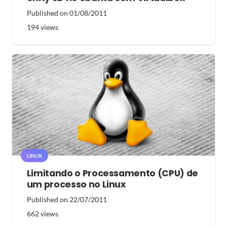
Published on
01/08/2011
194
views
LINUX
Limitando o Processamento (CPU) de
um processo no Linux
Published on
22/07/2011
662
views