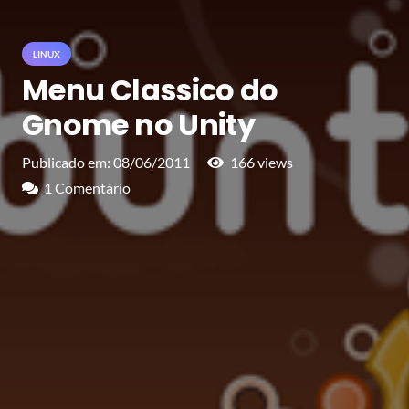
LINUX
Menu Classico do
Gnome no Unity
Publicado em:
08/06/2011
166
views
1
Comentário