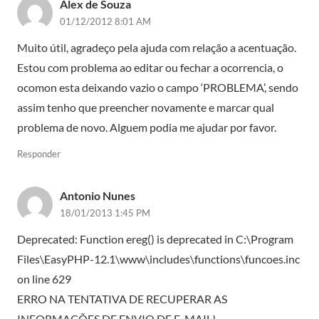
Alex de Souza
01/12/2012 8:01 AM
Muito útil, agradeço pela ajuda com relação a acentuação.
Estou com problema ao editar ou fechar a ocorrencia, o
ocomon esta deixando vazio o campo ‘PROBLEMA’, sendo
assim tenho que preencher novamente e marcar qual
problema de novo. Alguem podia me ajudar por favor.
Responder
Antonio Nunes
18/01/2013 1:45 PM
Deprecated: Function ereg() is deprecated in C:\Program
Files\EasyPHP-12.1\www\includes\functions\funcoes.inc
on line 629
ERRO NA TENTATIVA DE RECUPERAR AS
INFORMAÇÕES DE ENVIO DE E-MAIL!