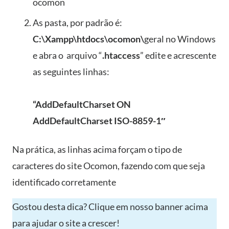
ocomon
As pasta, por padrão é:
C:\Xampp\htdocs\ocomon\
geral no Windows
e abra o arquivo “
.htaccess
” edite e acrescente
as seguintes linhas:
“AddDefaultCharset ON
AddDefaultCharset ISO-8859-1″
Na prática, as linhas acima forçam o tipo de
caracteres do site Ocomon, fazendo com que seja
identificado corretamente
Gostou desta dica? Clique em nosso banner acima
para ajudar o site a crescer!