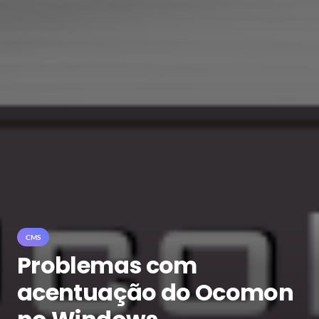
CMS
Problemas com
acentuação do Ocomon