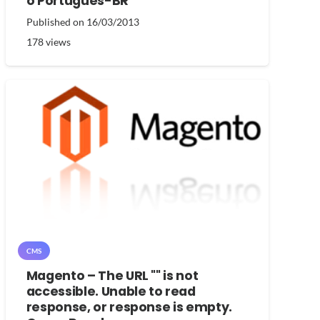
o Portugues-BR
Published on
16/03/2013
178
views
CMS
Magento – The URL "" is not
accessible. Unable to read
response, or response is empty.