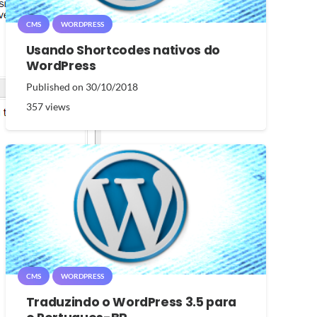
CMS
WORDPRESS
Usando Shortcodes nativos do
WordPress
Published on
30/10/2018
357
views
CMS
WORDPRESS
Traduzindo o WordPress 3.5 para