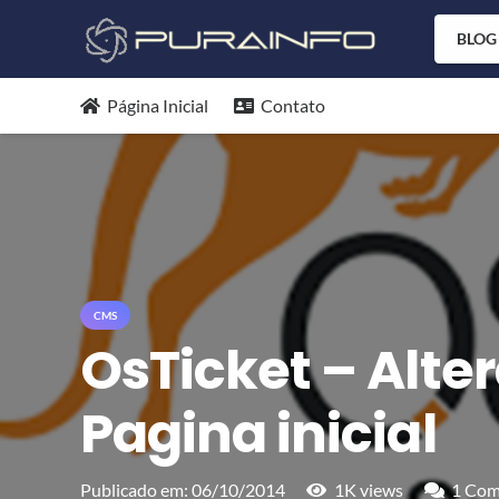
BLOG
Página Inicial
Contato
CMS
OsTicket – Alte
Pagina inicial
Publicado em:
06/10/2014
1K
views
1
Com