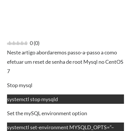
0
(
0
)
Neste artigo abordaremos passo-a-passo a como
efetuar um reset de senha de root Mysql no CentOS
7
Stop mysql
systemctl stop mysqld
Set the mySQL environment option
systemctl set-environment MYSQLD_OPTS=”–