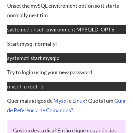
Unset the mySQL envitroment option so it starts
normally next tim
systemctl unset-environment MYSQLD_OPTS
Start mysql normally:
systemctl start mysqld
Try to login using your new password:
mysql -u root -p
Quer mais atigos de
Mysql
e
Linux
? Que tal um
Guia
de Referência de Comandos?
Gostou desta dica? Então clique nos anúncios