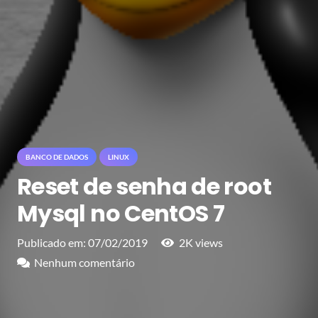
BANCO DE DADOS
LINUX
Reset de senha de root
Mysql no CentOS 7
Publicado em:
07/02/2019
2K
views
Nenhum comentário