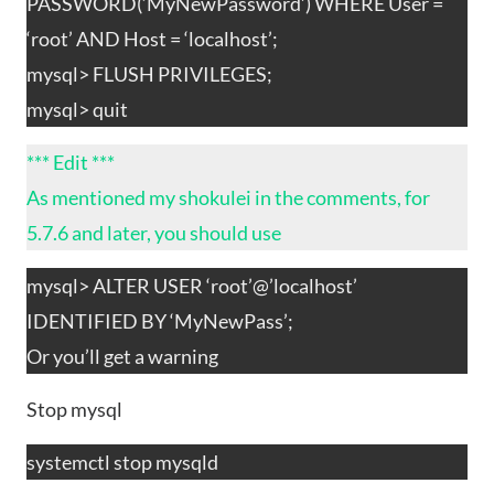
PASSWORD(‘MyNewPassword’) WHERE User =
‘root’ AND Host = ‘localhost’;
mysql> FLUSH PRIVILEGES;
mysql> quit
*** Edit ***
As mentioned my shokulei in the comments, for
5.7.6 and later, you should use
mysql> ALTER USER ‘root’@’localhost’
IDENTIFIED BY ‘MyNewPass’;
Or you’ll get a warning
Stop mysql
systemctl stop mysqld