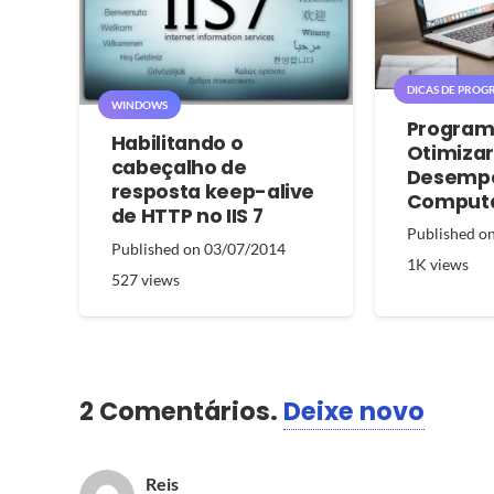
DICAS DE PROGR
WINDOWS
Program
Habilitando o
Otimizar
cabeçalho de
Desempe
resposta keep-alive
Comput
de HTTP no IIS 7
Published o
Published on
03/07/2014
1K
views
527
views
2
Comentários
.
Deixe novo
Reis