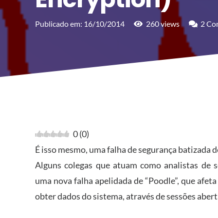
Publicado em:
16/10/2014
260
views
2
Co
0
(
0
)
É isso mesmo, uma falha de segurança batizada de
Alguns colegas que atuam como analistas de s
uma nova falha apelidada de “Poodle”, que afeta
obter dados do sistema, através de sessões abert