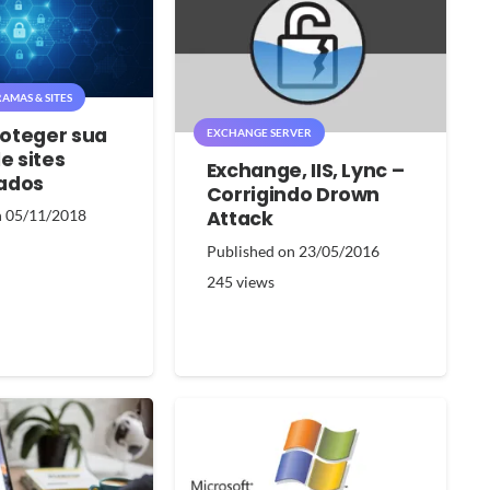
AMAS & SITES
oteger sua
EXCHANGE SERVER
e sites
Exchange, IIS, Lync –
ados
Corrigindo Drown
Attack
n
05/11/2018
Published on
23/05/2016
245
views