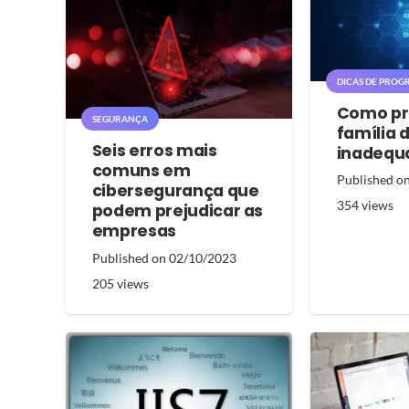
DICAS DE PROGR
Como pr
SEGURANÇA
família d
Seis erros mais
inadequ
comuns em
Published o
cibersegurança que
354
views
podem prejudicar as
empresas
Published on
02/10/2023
205
views