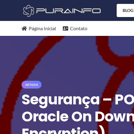
BLOG
Página Inicial
Contato
ARTIGOS
Segurança – PO
Oracle On Dow
Encryption)