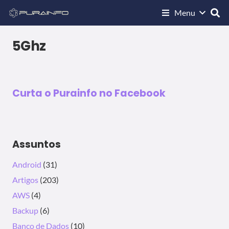
Menu
ARTIGOS
HARDWARE & REDES
Qual devo utilizar? Wi-Fi 2.4Ghz ou
5Ghz?
5Ghz
31/03/2020
Curta o Purainfo no Facebook
Assuntos
Android
(31)
Artigos
(203)
AWS
(4)
Backup
(6)
Banco de Dados
(10)