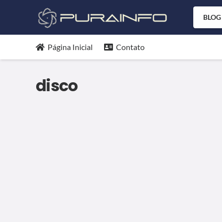
BLOG
DICAS DE PROGRAMAS & SITES
WINDOWS
Página Inicial
Contato
Dica: Encontrando os vilões
de arquivos no windows com
disco
WindirStat
20/06/2017