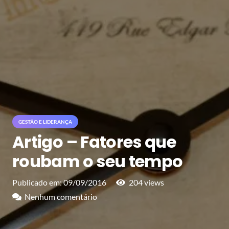
GESTÃO E LIDERANÇA
Artigo – Fatores que
roubam o seu tempo
Publicado em:
09/09/2016
204
views
Nenhum comentário