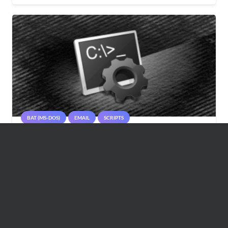
BAT (MS-DOS)
EMAIL
SCRIPTS
bat–Enviando emails usando o blat
Published on
31/05/2011
3K
views