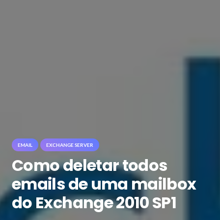
EMAIL
EXCHANGE SERVER
Como deletar todos
emails de uma mailbox
do Exchange 2010 SP1