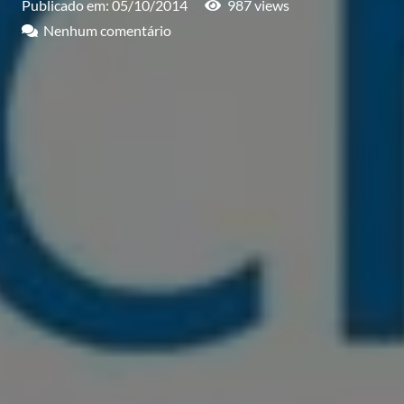
Publicado em:
05/10/2014
987
views
Nenhum comentário