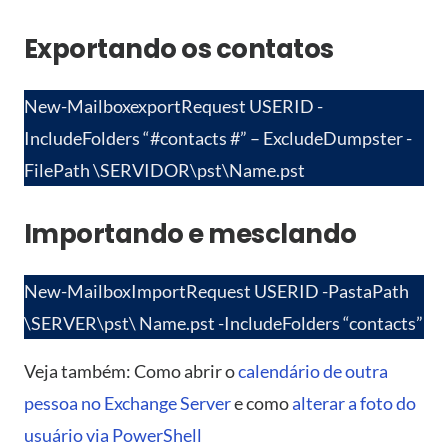
Exportando os contatos
New-MailboxexportRequest USERID -
IncludeFolders “#contacts #” – ExcludeDumpster -
FilePath \SERVIDOR\pst\Name.pst
Importando e mesclando
New-MailboxImportRequest USERID -PastaPath
\SERVER\pst\ Name.pst -IncludeFolders “contacts”
Veja também: Como abrir o
calendário de outra
pessoa no Exchange Server
e como
alterar a foto do
usuário via PowerShell