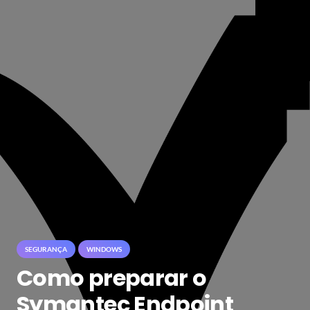
SEGURANÇA
WINDOWS
Como preparar o
Symantec Endpoint