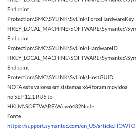
Endpoint
Protection\SMC\SYLINK\SyLink\ForceHardwareKey
HKEY_LOCAL_MACHINE\SOFTWARE\Symantec\Sym
Endpoint
Protection\SMC\SYLINK\SyLink\HardwareID
HKEY_LOCAL_MACHINE\SOFTWARE\Symantec\Sym
Endpoint
Protection\SMC\SYLINK\SyLink\HostGUID
NOTA este valores em sistemas x64 foram movidos
no SEP 12.1 RU5 to
HKLM\SOFTWARE\Wow6432Node
Fonte
https://support.symantec.com/en_US/article.HOWT