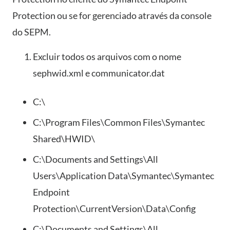
Protection ou se for gerenciado através da console
do SEPM.
Excluir todos os arquivos com o nome
sephwid.xml e communicator.dat
C:\
C:\Program Files\Common Files\Symantec
Shared\HWID\
C:\Documents and Settings\All
Users\Application Data\Symantec\Symantec
Endpoint
Protection\CurrentVersion\Data\Config
C:\Documents and Settings\All