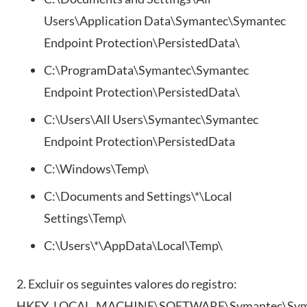
Users\Application Data\Symantec\Symantec
Endpoint Protection\PersistedData\
C:\ProgramData\Symantec\Symantec
Endpoint Protection\PersistedData\
C:\Users\All Users\Symantec\Symantec
Endpoint Protection\PersistedData
C:\Windows\Temp\
C:\Documents and Settings\*\Local
Settings\Temp\
C:\Users\*\AppData\Local\Temp\
2. Excluir os seguintes valores do registro:
HKEY_LOCAL_MACHINE\SOFTWARE\Symantec\Sym