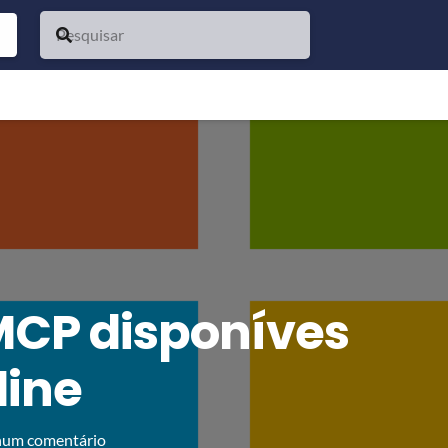
CP disponíves
line
um comentário