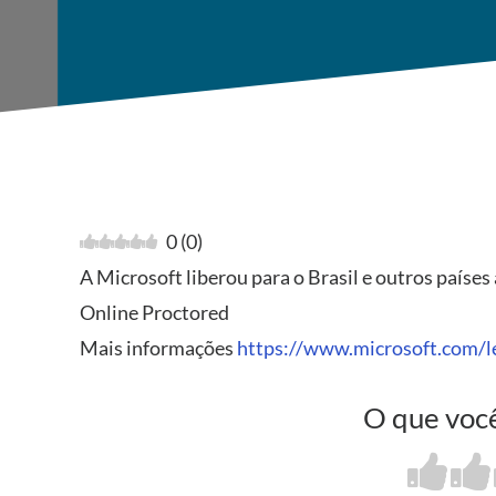
0
(
0
)
A Microsoft liberou para o Brasil e outros paíse
Online Proctored
Mais informações
https://www.microsoft.com/le
O que você