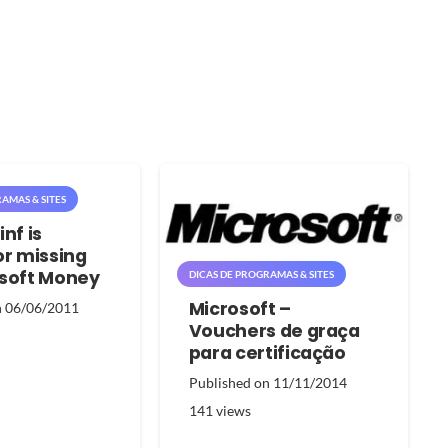
AMAS & SITES
nf is
or missing
osoft Money
DICAS DE PROGRAMAS & SITES
Microsoft –
n
06/06/2011
Vouchers de graça
para certificação
Published on
11/11/2014
141
views