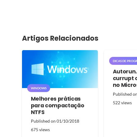
Artigos Relacionados
DICAS DE PROGR
Autorun.i
currupt 
no Micr
WINDOWS
Published o
Melhores práticas
522
views
para compactação
NTFS
Published on
01/10/2018
675
views