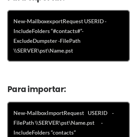
New-MailboxexportRequest USERID -
IncludeFolders “#contacts#”-
ExcludeDumpster -FilePath
\\SERVER\pst\Name.pst
Para importar:
New-MailboxImportRequest USERID -
FilePath
\\SERVER\pst\Name.pst
-
IncludeFolders “contacts”