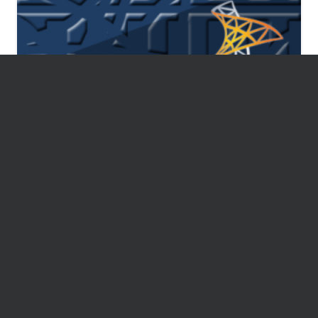
EXCHANGE SERVER
Quiz sobre Exchange Server #2
Published on
21/12/2011
121
views