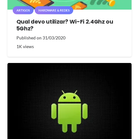
ARTIGOS
HARDWARE & REDES
Qual devo utilizar? Wi-Fi 2.4Ghz ou
5Ghz?
Published on
31/03/2020
1K
views