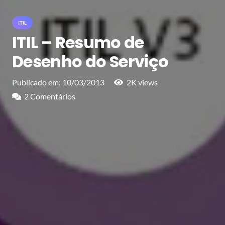
ITIL
ITIL – Resumo de
Desenho do Serviço
Publicado em:
10/03/2013
2K
views
2
Comentários