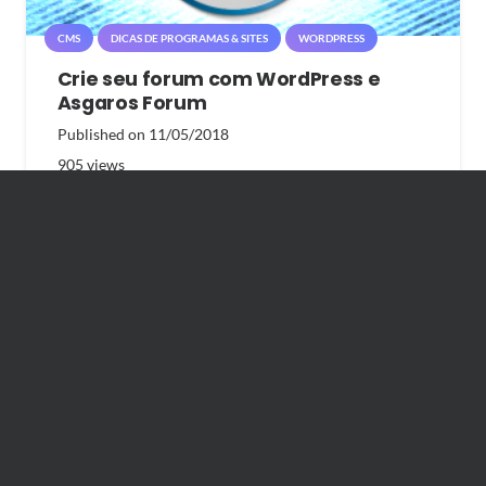
CMS
DICAS DE PROGRAMAS & SITES
WORDPRESS
Crie seu forum com WordPress e
Asgaros Forum
Published on
11/05/2018
905
views
CMS
WORDPRESS
Desativando o Tema Mobile do