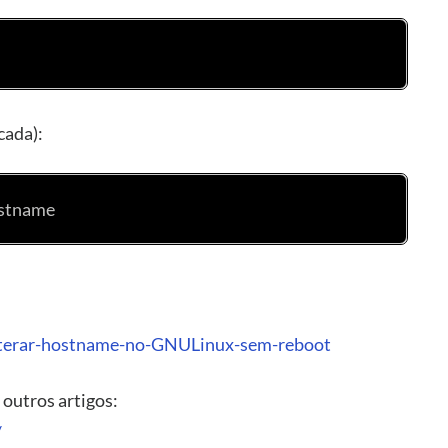
cada):
ostname
Alterar-hostname-no-GNULinux-sem-reboot
 outros artigos:
/