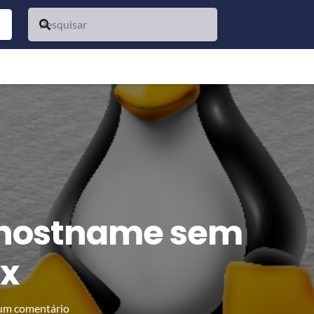
 hostname sem
ux
m comentário