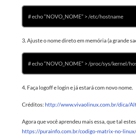
# echo “NOVO_NOME” > /etc/hostname
3. Ajuste o nome direto em memória (a grande sa
# echo “NOVO_NOME” > /proc/sys/kernel/h
4. Faça logoff e login e já estará com novo nome.
Créditos:
http://www.vivaolinux.com.br/dica/
Agora que você aprendeu mais essa, que tal estes
https://purainfo.com.br/codigo-matrix-no-linux