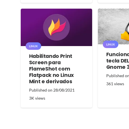
LINUX
LINUX
Funcion
Habilitando Print
tecla DE
Screen para
Gnome 
FlameShot com
Flatpack no Linux
Published o
Mint e derivados
361
views
Published on
28/08/2021
3K
views