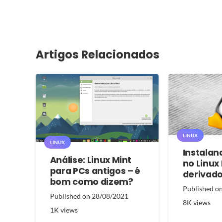
Artigos Relacionados
LINUX
LINUX
Instalan
Análise: Linux Mint
no Linux
para PCs antigos – é
derivad
bom como dizem?
Published o
Published on
28/08/2021
8K
views
1K
views