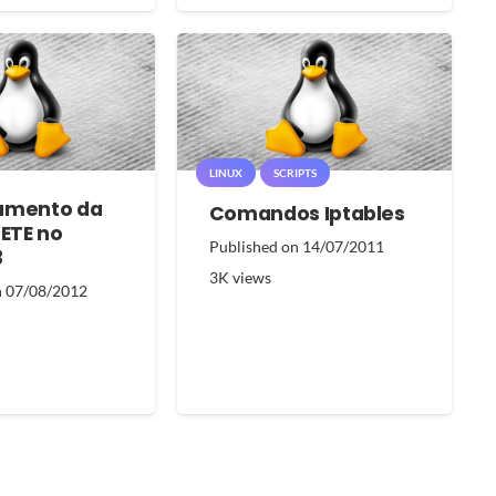
LINUX
SCRIPTS
amento da
Comandos Iptables
LETE no
Published on
14/07/2011
3
3K
views
n
07/08/2012